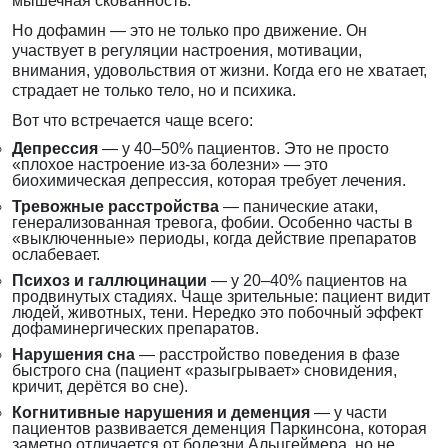
мышечная скованность.
Но дофамин — это не только про движение. Он
участвует в регуляции настроения, мотивации,
внимания, удовольствия от жизни. Когда его не хватает,
страдает не только тело, но и психика.
Вот что встречается чаще всего:
Депрессия
— у 40–50% пациентов. Это не просто
«плохое настроение из-за болезни» — это
биохимическая депрессия, которая требует лечения.
Тревожные расстройства
— панические атаки,
генерализованная тревога, фобии. Особенно часты в
«выключенные» периоды, когда действие препаратов
ослабевает.
Психоз и галлюцинации
— у 20–40% пациентов на
продвинутых стадиях. Чаще зрительные: пациент видит
людей, животных, тени. Нередко это побочный эффект
дофаминергических препаратов.
Нарушения сна
— расстройство поведения в фазе
быстрого сна (пациент «разыгрывает» сновидения,
кричит, дерётся во сне).
Когнитивные нарушения и деменция
— у части
пациентов развивается деменция Паркинсона, которая
заметно отличается от болезни Альцгеймера, но не