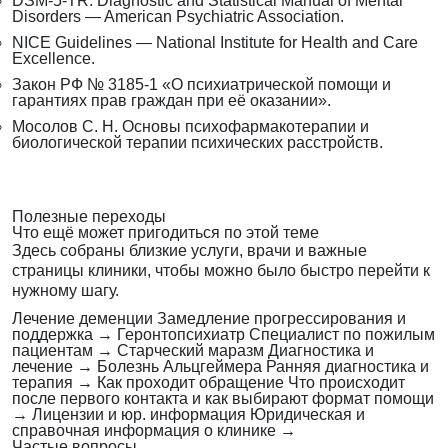
DSM-5-TR: Diagnostic and Statistical Manual of Mental
Disorders — American Psychiatric Association.
NICE Guidelines — National Institute for Health and Care
Excellence.
Закон РФ № 3185-1 «О психиатрической помощи и
гарантиях прав граждан при её оказании».
Мосолов С. Н. Основы психофармакотерапии и
биологической терапии психических расстройств.
Полезные переходы
Что ещё может пригодиться по этой теме
Здесь собраны близкие услуги, врачи и важные
страницы клиники, чтобы можно было быстро перейти к
нужному шагу.
Лечение деменции
Замедление прогрессирования и
поддержка
→
Геронтопсихиатр
Специалист по пожилым
пациентам
→
Старческий маразм
Диагностика и
лечение
→
Болезнь Альцгеймера
Ранняя диагностика и
терапия
→
Как проходит обращение
Что происходит
после первого контакта и как выбирают формат помощи
→
Лицензии и юр. информация
Юридическая и
справочная информация о клинике
→
Частые вопросы