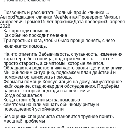
Позвонить и рассчитать
Полный прайс клиники →
Автор:
Редакция клиники МедМентал
Проверено:
Михаил
Андреевич Громов
15 лет практики
Дата проверки:
6 апреля
2026
Как проходит помощь
Как обычно проходит лечение
Три простых шага, чтобы было проще понять, с чего
начинается помощь.
На что отметить
Забывчивость, спутанность, изменения
характера, бессонница, подозрительность — это не
просто старость, а симптомы, которые лечатся.
Обращаются родственники
часто звонят дети или внуки.
Мы объясним ситуацию, подскажем план действий и
поможем организовать помощь.
Форматы помощи
Консультация на дому, амбулаторное
наблюдение, стационар для обследования. Подберём
вариант, который подходит вашей семье.
Когда обращаться
Когда стоит обратиться за помощью
симптомы начали мешать обычному ритму и
повседневной устойчивости
без оценки специалиста становится труднее понять
масштаб проблемы